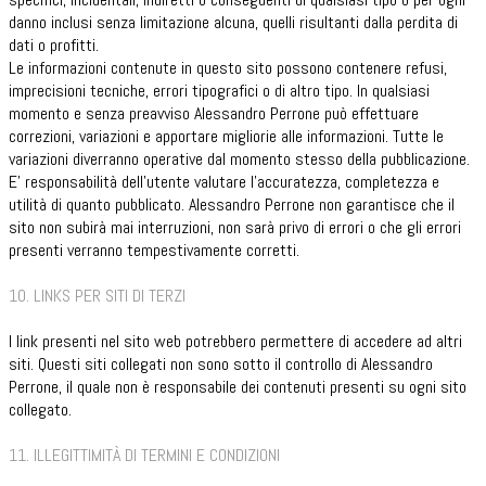
danno inclusi senza limitazione alcuna, quelli risultanti dalla perdita di
dati o profitti.
Le informazioni contenute in questo sito possono contenere refusi,
imprecisioni tecniche, errori tipografici o di altro tipo. In qualsiasi
momento e senza preavviso Alessandro Perrone può effettuare
correzioni, variazioni e apportare migliorie alle informazioni. Tutte le
variazioni diverranno operative dal momento stesso della pubblicazione.
E’ responsabilità dell’utente valutare l’accuratezza, completezza e
utilità di quanto pubblicato. Alessandro Perrone non garantisce che il
sito non subirà mai interruzioni, non sarà privo di errori o che gli errori
presenti verranno tempestivamente corretti.
10. LINKS PER SITI DI TERZI
I link presenti nel sito web potrebbero permettere di accedere ad altri
siti. Questi siti collegati non sono sotto il controllo di Alessandro
Perrone, il quale non è responsabile dei contenuti presenti su ogni sito
collegato.
11. ILLEGITTIMITÀ DI TERMINI E CONDIZIONI