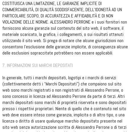
COSTITUISCA UNA LIMITAZIONE, LE GARANZIE IMPLICITE DI
COMMERCIABILITÀ, DI QUALITÀ SODDISFACENTE, DELL’IDONEITÀ AD UN
PARTICOLARE SCOPO, DI ACCURATEZZA E AFFIDABILITÀ E DI NON
VIOLAZIONE DELLE NORME. ALESSANDRO PERRONE e i suoi fornitori non
forniscono alcuna garanzia sul contenuto del sito web, il software, il
materiale scaricato, la grafica, i collegamenti, o sui risultati ottenuti
utilizzando il sito web. Si prega di notare che alcune giurisdizioni non
consentono l’esclusione delle garanzie implicite, di conseguenza alcune
delle esclusioni sopraccitate potrebbero non essere applicabili.
7. INFORMAZIONI SUI MARCHI DEPOSITATI
In generale, tutti i marchi depositati, logotipi e i marchi di servizi
(collettivamente detti i “Marchi Depositati”) che compaiono sul sito
web sono marchi registrati o non registrati di Alessandro Perrone, o
sono concessi in licenza ad Alessandro Perrone da parte di terzi. Altri
marchi depositati sono marchi di proprietà riservata e sono depositati
presso i rispettivi proprietari. Niente di quello che è contenuto nel sito
web deve essere inteso come garanzia, implicita o di altro tipo, o una
licenza o diritto di usare qualunque marchio depositato presente nel
sito web senza autorizzazione scritta di Alessandro Perrone o di terzi