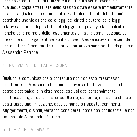
permesso dell’Utente di utilizzare il contenuto verrà revocato e
qualunque copia effettuata dello stesso dovrà essere immediatamente
distrutta. Qualunque uso non autorizzato di contenuti del sito può
costituire una violazione delle leggi dei diritti d’autore, delle leggi
relative ai marchi depositati, delle leggi sulla privacy e la pubblicità,
nonché delle norme e delle regolamentazioni sulla comunicazione. La
creazione di collegamenti verso il sito web AlessandroPerrone.com da
parte di terzi è consentita solo previa autorizzazione scritta da parte di
Alessandro Perrone.
4. TRATTAMENTO DEI DATI PERSONALI
Qualunque comunicazione o contenuto non richiesto, trasmesso
dall’Utente ad Alessandro Perrone attraverso il sito web, o tramite
posta elettronica, o in altro modo, esclusi dati personalmente
identificabili riguardanti lo stesso Utente, compresi, ma senza che ciò
costituisca una limitazione, dati, domande o risposte, commenti,
suggerimenti, o simili, verranno considerati come non confidenziali e non
riservati da Alessandro Perrone.
5. TUTELA DELLA PRIVACY