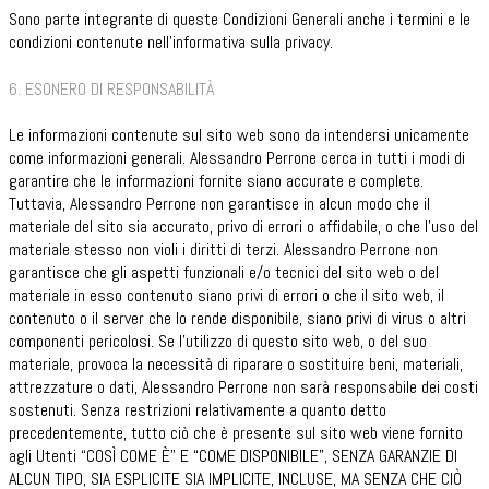
Sono parte integrante di queste Condizioni Generali anche i termini e le
condizioni contenute nell’informativa sulla privacy.
6. ESONERO DI RESPONSABILITÀ
Le informazioni contenute sul sito web sono da intendersi unicamente
come informazioni generali. Alessandro Perrone cerca in tutti i modi di
garantire che le informazioni fornite siano accurate e complete.
Tuttavia, Alessandro Perrone non garantisce in alcun modo che il
materiale del sito sia accurato, privo di errori o affidabile, o che l’uso del
materiale stesso non violi i diritti di terzi. Alessandro Perrone non
garantisce che gli aspetti funzionali e/o tecnici del sito web o del
materiale in esso contenuto siano privi di errori o che il sito web, il
contenuto o il server che lo rende disponibile, siano privi di virus o altri
componenti pericolosi. Se l’utilizzo di questo sito web, o del suo
materiale, provoca la necessità di riparare o sostituire beni, materiali,
attrezzature o dati, Alessandro Perrone non sarà responsabile dei costi
sostenuti. Senza restrizioni relativamente a quanto detto
precedentemente, tutto ciò che è presente sul sito web viene fornito
agli Utenti “COSÌ COME È” E “COME DISPONIBILE”, SENZA GARANZIE DI
ALCUN TIPO, SIA ESPLICITE SIA IMPLICITE, INCLUSE, MA SENZA CHE CIÒ