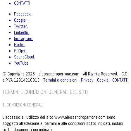
CONTATTI
Facebook.
Google+.
Twitter.
LinkedIn.
Instagram.
Flickr.
500px.
SoundCloud.
YouTube.
© Copyright 2026 - alessandroperrone.com - All Rights Reserved. - C.F.
e P.IVA 12914210013 -
Termini e condizioni
-
Privacy
-
Cookie
-
CONTATTI
TERMINI E CONDIZIONI GENERALI DEL SITO
1. CONDIZIONI GENERALI
L’accesso e l’utilizzo del sito www.alessandroperrone.com sono
soggetti all’adesione ai termini e alle condizioni sotto indicati, inclusi
tutti i documenti qui indicati.