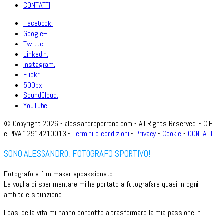
CONTATTI
Facebook.
Google+.
Twitter.
LinkedIn.
Instagram.
Flickr.
500px.
SoundCloud.
YouTube.
© Copyright 2026 - alessandroperrone.com - All Rights Reserved. - C.F.
e P.IVA 12914210013 -
Termini e condizioni
-
Privacy
-
Cookie
-
CONTATTI
SONO ALESSANDRO, FOTOGRAFO SPORTIVO!
Fotografo e film maker appassionato.
La voglia di sperimentare mi ha portato a fotografare quasi in ogni
ambito e situazione.
I casi della vita mi hanno condotto a trasformare la mia passione in