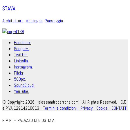
STAVA
Architettura
,
Montagna
,
Paesaggio
Facebook.
Google+.
Twitter.
LinkedIn.
Instagram.
Flickr.
500px.
SoundCloud.
YouTube.
© Copyright 2026 - alessandroperrone.com - All Rights Reserved. - C.F.
e P.IVA 12914210013 -
Termini e condizioni
-
Privacy
-
Cookie
-
CONTATTI
RIMINI – PALAZZO DI GIUSTIZIA