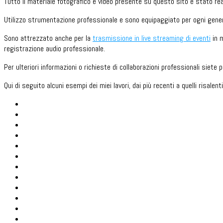
Tutto il materiale fotografico e video presente su questo sito è stato re
Utilizzo strumentazione professionale e sono equipaggiato per ogni genere
Sono attrezzato anche per la
trasmissione in live streaming di eventi
in m
registrazione audio professionale.
Per ulteriori informazioni o richieste di collaborazioni professionali siete
Qui di seguito alcuni esempi dei miei lavori, dai più recenti a quelli risalent