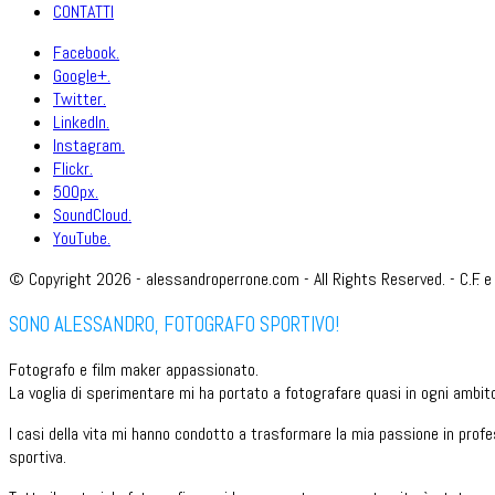
CONTATTI
Facebook.
Google+.
Twitter.
LinkedIn.
Instagram.
Flickr.
500px.
SoundCloud.
YouTube.
© Copyright 2026 - alessandroperrone.com - All Rights Reserved. - C.F. 
SONO ALESSANDRO, FOTOGRAFO SPORTIVO!
Fotografo e film maker appassionato.
La voglia di sperimentare mi ha portato a fotografare quasi in ogni ambito
I casi della vita mi hanno condotto a trasformare la mia passione in profe
sportiva.