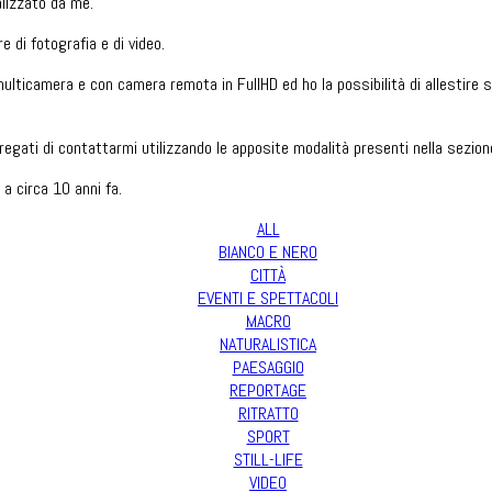
alizzato da me.
 di fotografia e di video.
ulticamera e con camera remota in FullHD ed ho la possibilità di allestire se
 pregati di contattarmi utilizzando le apposite modalità presenti nella sezio
i a circa 10 anni fa.
ALL
BIANCO E NERO
CITTÀ
EVENTI E SPETTACOLI
MACRO
NATURALISTICA
PAESAGGIO
REPORTAGE
RITRATTO
SPORT
STILL-LIFE
VIDEO