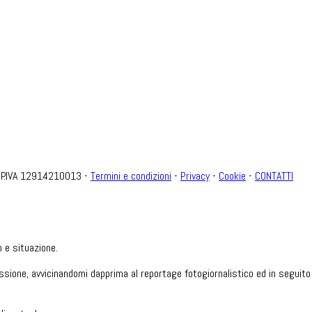
e P.IVA 12914210013 -
Termini e condizioni
-
Privacy
-
Cookie
-
CONTATTI
 e situazione.
ssione, avvicinandomi dapprima al reportage fotogiornalistico ed in seguito 